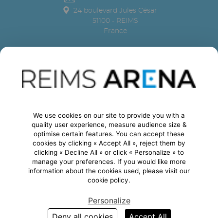
24 boulevard Jules César
51100
-
REIMS
France
Nous suivre
Règlement intérieur
Ethique & Conformité
-
Mentions légales
-
CGU
-
Politique de Confidentialité
- Copyright 2022
We use cookies on our site to provide you with a
quality user experience, measure audience size &
optimise certain features. You can accept these
cookies by clicking « Accept All », reject them by
clicking « Decline All » or click « Personalize » to
manage your preferences. If you would like more
information about the cookies used, please visit our
cookie policy.
Personalize
Deny all cookies
Accept All