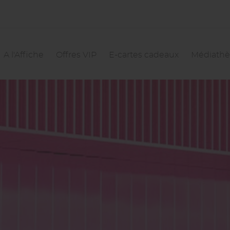
vigation
incipale
A l'Affiche
Offres VIP
E-cartes cadeaux
Médiath