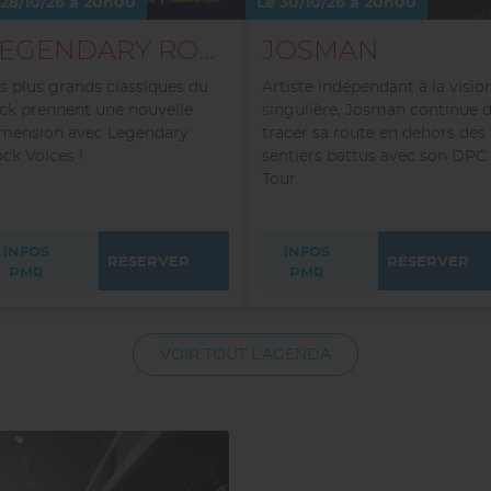
 28/10/26 à 20h00
Le 30/10/26 à 20h00
LEGENDARY ROCK VOICES
JOSMAN
s plus grands classiques du
Artiste indépendant à la visio
ck prennent une nouvelle
singulière, Josman continue 
mension avec Legendary
tracer sa route en dehors des
ck Voices !
sentiers battus avec son DPC
Tour.
INFOS
INFOS
RÉSERVER
RÉSERVER
PMR
PMR
VOIR TOUT L'AGENDA