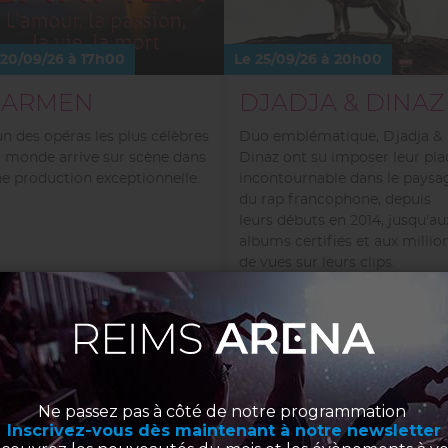
 20/09/26 à 17h00
Le 25/09/26 à 20h00
CARMEN
DJADJA & DINAZ
un des opéras les plus célèbres
Duo emblématique, Djadja &
 monde arrive sur scène dans
Dinaz ont su imposer leur pla
e production exceptionnelle.
incontournable dans le paysa
du rap francophone, depuis
leurs débuts en 2014, jusqu'au
albums certifiés et aux millio
de vues sur leurs clips.
INFOS
INFOS
RÉSERVER
RÉSERVER
PMR
PMR