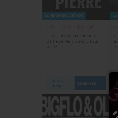
Le 18/09/26 à 20h00
Le
LA DAME DE PIERRE
Le récit légendaire de Notre-
L’
Dame de Paris prend vie sur
au
scène
un
INFOS
RÉSERVER
PMR