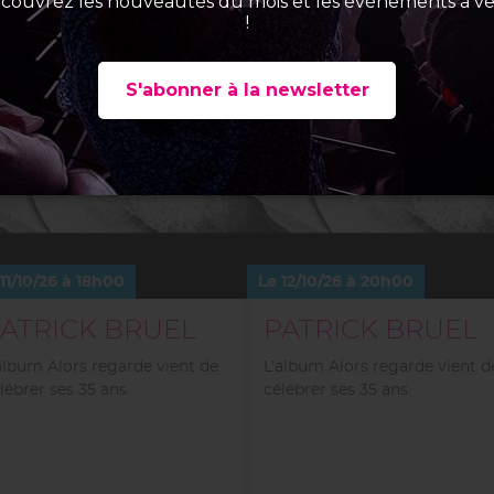
11/10/26 à 18h00
Le 12/10/26 à 20h00
ATRICK BRUEL
PATRICK BRUEL
album Alors regarde vient de
L’album Alors regarde vient d
lébrer ses 35 ans.
célébrer ses 35 ans.