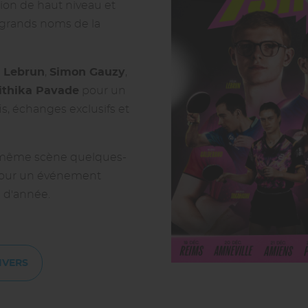
ion de haut niveau et
s grands noms de la
s Lebrun
,
Simon Gauzy
,
ithika Pavade
pour un
s, échanges exclusifs et
e même scène quelques-
pour un événement
n d'année.
IVERS