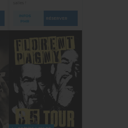
salles !
INFOS
RÉSERVER
PMR