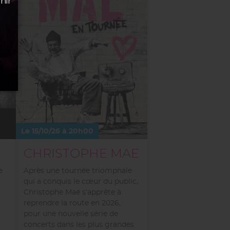
Le 15/10/26 à 20h00
CHRISTOPHE MAE
e
Après une tournée triomphale
qui a conquis le cœur du public,
Christophe Maé s’apprête à
reprendre la route en 2026,
pour une nouvelle série de
concerts dans les plus grandes