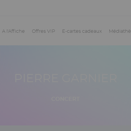
vigation
incipale
A l'Affiche
Offres VIP
E-cartes cadeaux
Médiath
PIERRE GARNIER
CONCERT