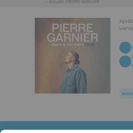
Accueil
PIERRE GARNIER
Miniature
Image
Après
vainq
INFO