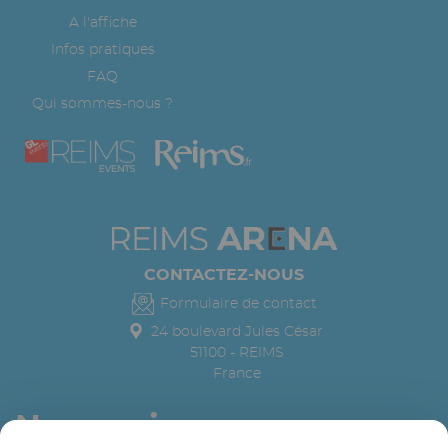
de
A l'affiche
page
Infos pratiques
FAQ
Qui sommes-nous ?
CONTACTEZ-NOUS
Formulaire de contact
24 boulevard Jules César
51100
-
REIMS
France
Nous suivre