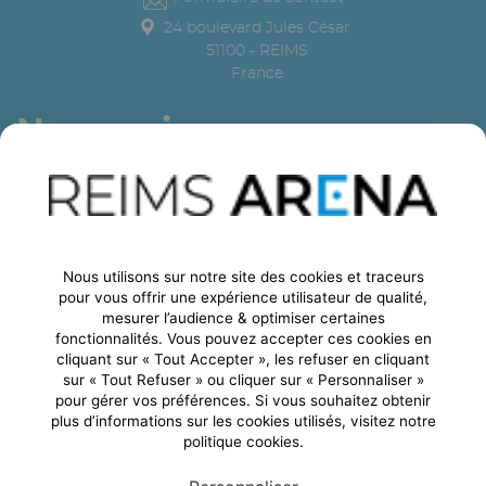
24 boulevard Jules César
51100
-
REIMS
France
Nous suivre
Règlement intérieur
Ethique & Conformité
-
Mentions légales
-
CGU
-
Nous utilisons sur notre site des cookies et traceurs
Politique de Confidentialité
- Copyright 2022
pour vous offrir une expérience utilisateur de qualité,
mesurer l’audience & optimiser certaines
fonctionnalités. Vous pouvez accepter ces cookies en
cliquant sur « Tout Accepter », les refuser en cliquant
sur « Tout Refuser » ou cliquer sur « Personnaliser »
pour gérer vos préférences. Si vous souhaitez obtenir
plus d’informations sur les cookies utilisés, visitez notre
politique cookies.