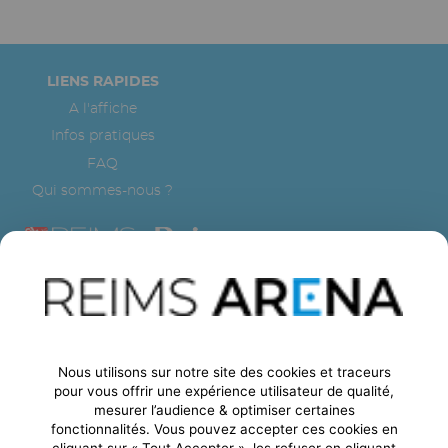
Pied
LIENS RAPIDES
de
A l'affiche
page
Infos pratiques
FAQ
Qui sommes-nous ?
CONTACTEZ-NOUS
Nous utilisons sur notre site des cookies et traceurs
pour vous offrir une expérience utilisateur de qualité,
Formulaire de contact
mesurer l’audience & optimiser certaines
24 boulevard Jules César
fonctionnalités. Vous pouvez accepter ces cookies en
51100
-
REIMS