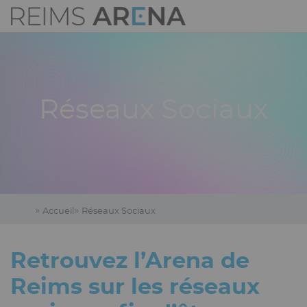
Aller
Panneau de gestion des cookies
Image
au
logo
contenu
Navigation
principal
principale
Réseaux Sociaux
Accueil
Réseaux Sociaux
Retrouvez l’Arena de
Reims sur les réseaux