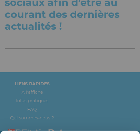
sociaux afin d’être au
courant des dernières
actualités !
Pied
LIENS RAPIDES
de
A l'affiche
page
Infos pratiques
FAQ
Qui sommes-nous ?